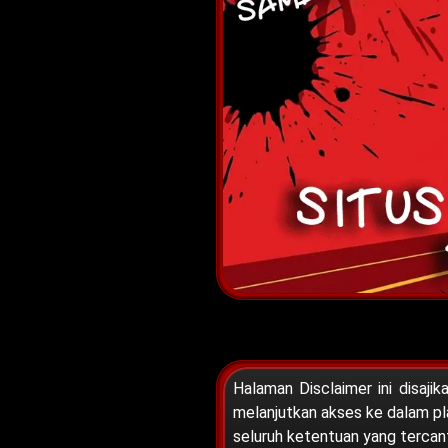
Halaman Disclaimer ini disaji
melanjutkan akses ke dalam pl
seluruh ketentuan yang tercan