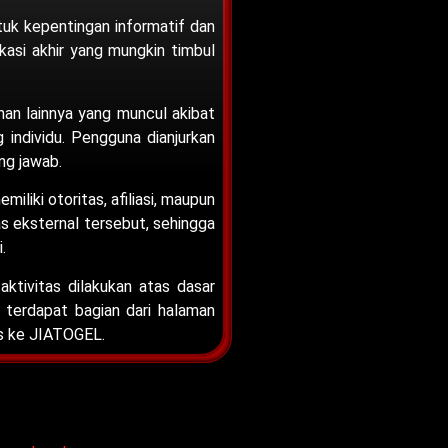
uk kepentingan informatif dan
kasi akhir yang mungkin timbul
nan lainnya yang muncul akibat
individu. Pengguna dianjurkan
ng jawab.
liki otoritas, afiliasi, maupun
as eksternal tersebut, sehingga
.
tivitas dilakukan atas dasar
 terdapat bagian dari halaman
es ke JIATOGEL.