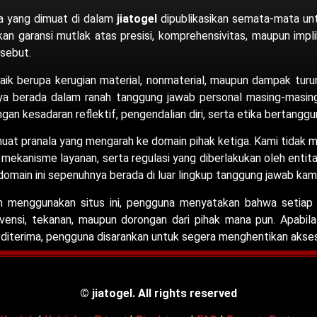
ata yang dimuat di dalam
jiatogel
dipublikasikan semata-mata unt
kan garansi mutlak atas presisi, komprehensivitas, maupun impli
rsebut.
aik berupa kerugian material, nonmaterial, maupun dampak turu
ya berada dalam ranah tanggung jawab personal masing-masing 
gan kesadaran reflektif, pengendalian diri, serta etika bertanggu
at pranala yang mengarah ke domain pihak ketiga. Kami tidak memi
 mekanisme layanan, serta regulasi yang diberlakukan oleh entit
 domain ini sepenuhnya berada di luar lingkup tanggung jawab kami
menggunakan situs ini, pengguna menyatakan bahwa setiap ak
ensi, tekanan, maupun dorongan dari pihak mana pun. Apabila
at diterima, pengguna disarankan untuk segera menghentikan aks
© jiatogel. All rights reserved