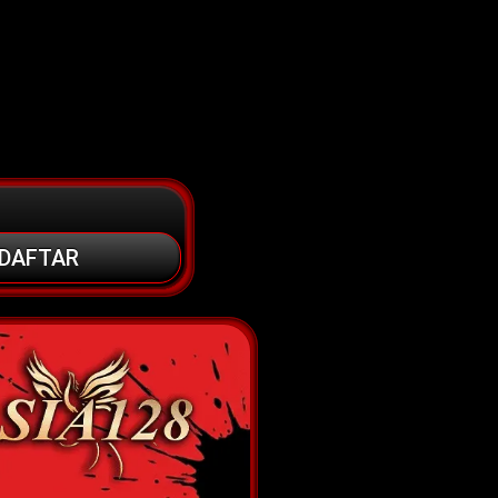
DAFTAR