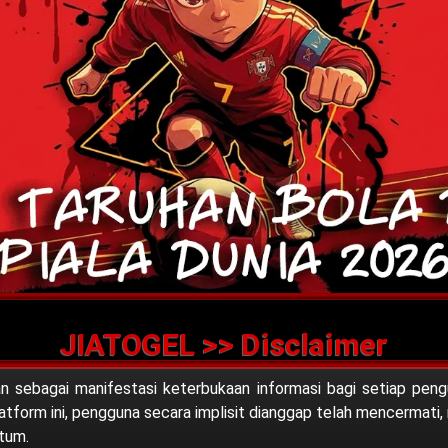
JIATOGEL >> Disclaimer
kan sebagai manifestasi keterbukaan informasi bagi setiap pen
atform ini, pengguna secara implisit dianggap telah mencermati
tum.